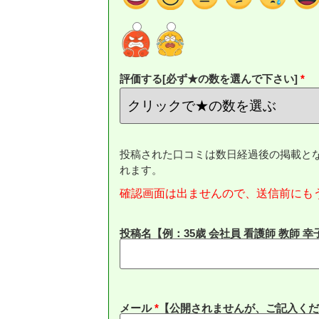
評価する[必ず★の数を選んで下さい]
投稿された口コミは数日経過後の掲載と
れます。
確認画面は出ませんので、送信前にも
投稿名【例：35歳 会社員 看護師 教師 幸
メール
*
【公開されませんが、ご記入くだ