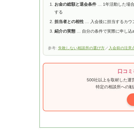
お金の総額と退会条件
… 1年活動した場
する
担当者との相性
… 入会後に担当するカウ
紹介の実態
… 自分の条件で実際に申し込
参考:
失敗しない相談所の選び方
／
入会前の注意
口コミ
500社以上を取材した
特定の相談所への勧