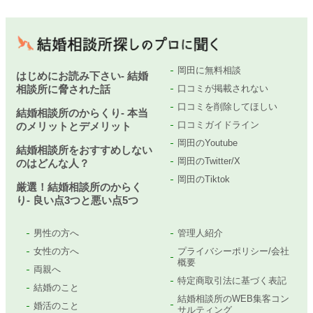
岡田に無料相談
はじめにお読み下さい- 結婚
相談所に脅された話
口コミが掲載されない
口コミを削除してほしい
結婚相談所のからくり- 本当
口コミガイドライン
のメリットとデメリット
岡田のYoutube
結婚相談所をおすすめしない
岡田のTwitter/X
のはどんな人？
岡田のTiktok
厳選！結婚相談所のからく
り- 良い点3つと悪い点5つ
男性の方へ
管理人紹介
女性の方へ
プライバシーポリシー/会社
概要
両親へ
特定商取引法に基づく表記
結婚のこと
結婚相談所のWEB集客コン
婚活のこと
サルティング