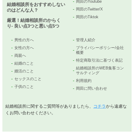
岡田のYoutube
結婚相談所をおすすめしない
岡田のTwitter/X
のはどんな人？
岡田のTiktok
厳選！結婚相談所のからく
り- 良い点3つと悪い点5つ
男性の方へ
管理人紹介
女性の方へ
プライバシーポリシー/会社
概要
両親へ
特定商取引法に基づく表記
結婚のこと
結婚相談所のWEB集客コン
婚活のこと
サルティング
セックスのこと
利用規約
子供のこと
岡田に問い合わせ
結婚相談所に関するご質問等がありましたら、
コチラ
から遠慮な
くお問い合わせください。