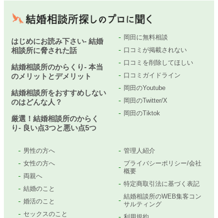
岡田に無料相談
はじめにお読み下さい- 結婚
相談所に脅された話
口コミが掲載されない
口コミを削除してほしい
結婚相談所のからくり- 本当
口コミガイドライン
のメリットとデメリット
岡田のYoutube
結婚相談所をおすすめしない
岡田のTwitter/X
のはどんな人？
岡田のTiktok
厳選！結婚相談所のからく
り- 良い点3つと悪い点5つ
男性の方へ
管理人紹介
女性の方へ
プライバシーポリシー/会社
概要
両親へ
特定商取引法に基づく表記
結婚のこと
結婚相談所のWEB集客コン
婚活のこと
サルティング
セックスのこと
利用規約