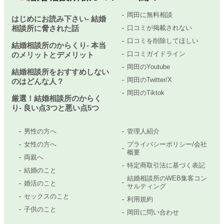
岡田に無料相談
はじめにお読み下さい- 結婚
相談所に脅された話
口コミが掲載されない
口コミを削除してほしい
結婚相談所のからくり- 本当
口コミガイドライン
のメリットとデメリット
岡田のYoutube
結婚相談所をおすすめしない
岡田のTwitter/X
のはどんな人？
岡田のTiktok
厳選！結婚相談所のからく
り- 良い点3つと悪い点5つ
男性の方へ
管理人紹介
女性の方へ
プライバシーポリシー/会社
概要
両親へ
特定商取引法に基づく表記
結婚のこと
結婚相談所のWEB集客コン
婚活のこと
サルティング
セックスのこと
利用規約
子供のこと
岡田に問い合わせ