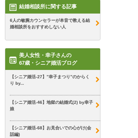
結婚相談所に関する記事
6人の敏腕カウンセラーが本音で教える結
婚相談所をおすすめしない人
美人女性・幸子さんの
67歳・シニア婚活ブログ
【シニア婚活-27】”幸子まつり”のからく
り by...
【シニア婚活-46】地獄の結婚式(2) by幸子
娘
【シニア婚活-68】お見合いでの心がけ(会
話編)