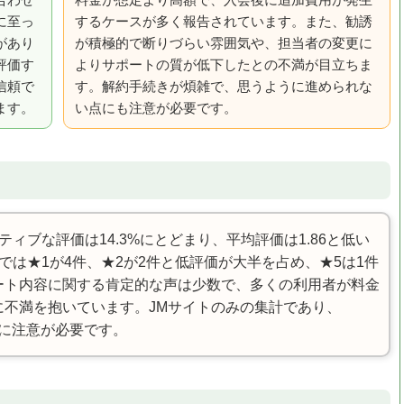
合わせ
料金が想定より高額で、入会後に追加費用が発生
に至っ
するケースが多く報告されています。また、勧誘
があり
が積極的で断りづらい雰囲気や、担当者の変更に
評価す
よりサポートの質が低下したとの不満が目立ちま
信頼で
す。解約手続きが煩雑で、思うように進められな
ます。
い点にも注意が必要です。
ィブな評価は14.3%にとどまり、平均評価は1.86と低い
では★1が4件、★2が2件と低評価が大半を占め、★5は1件
ート内容に関する肯定的な声は少数で、多くの利用者が料金
に不満を抱いています。JMサイトのみの集計であり、
りに注意が必要です。