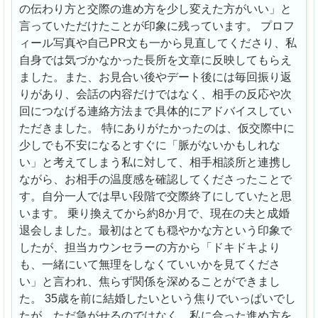
の伝わり方と交際の進め方を少し変えた方がいい」と
言っていただけたことが印象に残っています。 プロフ
ィール写真や自己PR文も一から見直してくださり、私
自身では気づかなかった長所を文章に反映してもらえ
ました。また、お見合い後やデート後には毎回振り返
りがあり、会話の内容だけではなく、相手の反応や次
回につなげる連絡方法まで具体的にアドバイスしてい
ただきました。 特にありがたかったのは、仮交際中に
少しでも不安になるとすぐに「脈がないかもしれな
い」と考えてしまう私に対して、相手相談所と連携し
ながら、お相手の温度感を確認してくださったことで
す。自分一人では早い段階で交際終了にしていたと思
います。 乗り換えてから約8か月で、現在の夫と成婚
退会しました。最初はとても穏やかな方という印象で
したが、担当カウンセラーの方から「ドキドキより
も、一緒にいて無理をしなくていいかを見てくださ
い」と言われ、焦らず関係を深めることができまし
た。 35歳を前に結婚したいという焦りでいっぱいでし
たが、ただ急がせるのではなく、私に合った進め方を