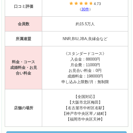
4.73
口コミ評価
（
30件
）
会員数
約15.5万人
所属連盟
NNR,BIU,JBA,良縁会など
《スタンダードコース》
入会金：88000円
料金・コース
月会費：11000円
成婚料金・お見
お見合い料金：0円
合い料金
成婚料金：198000円
申し込み上限数/月：無制限
【全国対応】
【大阪市北区梅田】
店舗の場所
【名古屋市中村区名駅】
【神戸市中央区琴ノ緒町】
【福岡市中央区天神】