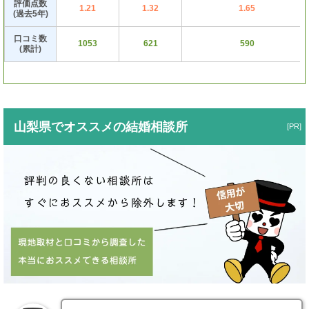
評価点数
1.21
1.32
1.65
(過去5年)
口コミ数
1053
621
590
(累計)
山梨県でオススメの結婚相談所
[PR]