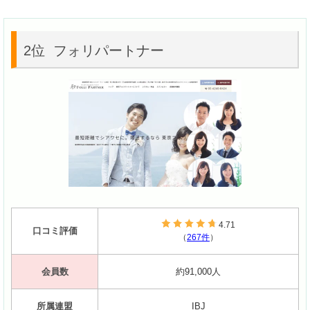
2位 フォリパートナー
4.71
口コミ評価
（
267件
）
会員数
約91,000人
所属連盟
IBJ