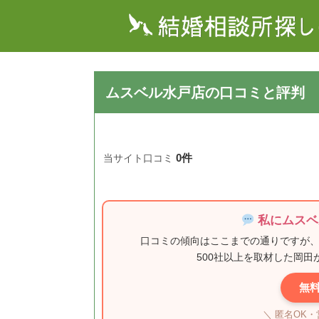
ムスベル水戸店の口コミと評判
0件
当サイト口コミ
私にムスベ
口コミの傾向はここまでの通りですが
500社以上を取材した岡
無
＼ 匿名OK