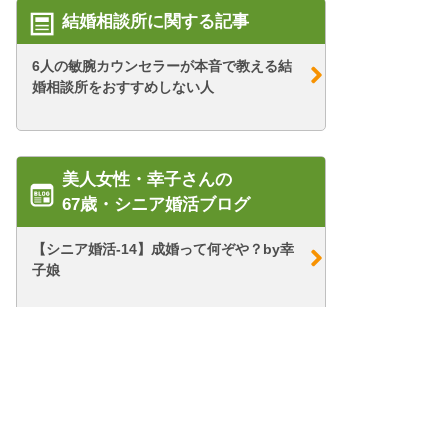
結婚相談所に関する記事
6人の敏腕カウンセラーが本音で教える結
婚相談所をおすすめしない人
美人女性・幸子さんの
67歳・シニア婚活ブログ
【シニア婚活-14】成婚って何ぞや？by幸
子娘
【シニア婚活-1】67歳美人の幸子さんが婚
活開始！...
【シニア婚活-78】幸子、再始動。婚活再
開します！