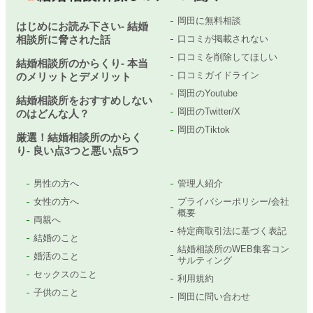
岡田に無料相談
はじめにお読み下さい- 結婚
相談所に脅された話
口コミが掲載されない
口コミを削除してほしい
結婚相談所のからくり- 本当
口コミガイドライン
のメリットとデメリット
岡田のYoutube
結婚相談所をおすすめしない
岡田のTwitter/X
のはどんな人？
岡田のTiktok
厳選！結婚相談所のからく
り- 良い点3つと悪い点5つ
男性の方へ
管理人紹介
女性の方へ
プライバシーポリシー/会社
概要
両親へ
特定商取引法に基づく表記
結婚のこと
結婚相談所のWEB集客コン
婚活のこと
サルティング
セックスのこと
利用規約
子供のこと
岡田に問い合わせ