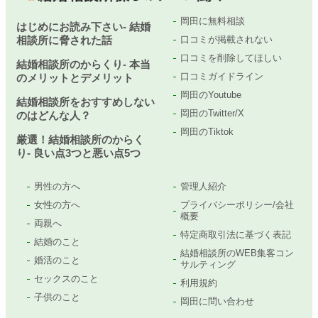
岡田に無料相談
はじめにお読み下さい- 結婚
相談所に脅された話
口コミが掲載されない
口コミを削除してほしい
結婚相談所のからくり- 本当
口コミガイドライン
のメリットとデメリット
岡田のYoutube
結婚相談所をおすすめしない
岡田のTwitter/X
のはどんな人？
岡田のTiktok
厳選！結婚相談所のからく
り- 良い点3つと悪い点5つ
男性の方へ
管理人紹介
女性の方へ
プライバシーポリシー/会社
概要
両親へ
特定商取引法に基づく表記
結婚のこと
結婚相談所のWEB集客コン
婚活のこと
サルティング
セックスのこと
利用規約
子供のこと
岡田に問い合わせ