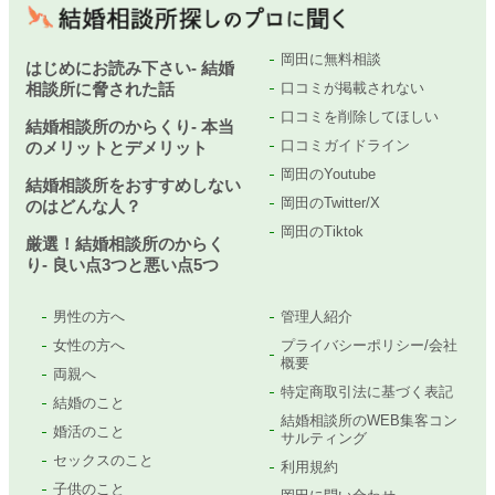
岡田に無料相談
はじめにお読み下さい- 結婚
相談所に脅された話
口コミが掲載されない
口コミを削除してほしい
結婚相談所のからくり- 本当
口コミガイドライン
のメリットとデメリット
岡田のYoutube
結婚相談所をおすすめしない
岡田のTwitter/X
のはどんな人？
岡田のTiktok
厳選！結婚相談所のからく
り- 良い点3つと悪い点5つ
男性の方へ
管理人紹介
女性の方へ
プライバシーポリシー/会社
概要
両親へ
特定商取引法に基づく表記
結婚のこと
結婚相談所のWEB集客コン
婚活のこと
サルティング
セックスのこと
利用規約
子供のこと