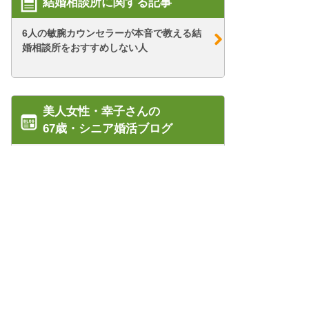
結婚相談所に関する記事
6人の敏腕カウンセラーが本音で教える結
婚相談所をおすすめしない人
美人女性・幸子さんの
67歳・シニア婚活ブログ
【シニア婚活-11】ジェットコースターの
ような、オ...
【シニア婚活-65】アクセサリー感覚の森
口さん(2...
管理人紹介
【シニア婚活-25】年収1000万以上の男性
プライバシーポリシー/会社概要
に挑む...
特定商取引法に基づく表記