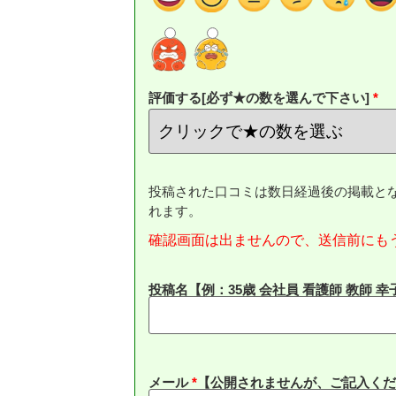
評価する[必ず★の数を選んで下さい]
投稿された口コミは数日経過後の掲載と
れます。
確認画面は出ませんので、送信前にも
投稿名【例：35歳 会社員 看護師 教師 幸
メール
*
【公開されませんが、ご記入くだ