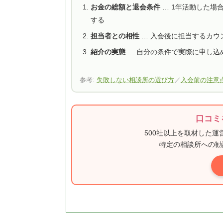
お金の総額と退会条件
… 1年活動した場
する
担当者との相性
… 入会後に担当するカウ
紹介の実態
… 自分の条件で実際に申し込
参考:
失敗しない相談所の選び方
／
入会前の注意
口コミ
500社以上を取材した
特定の相談所への勧