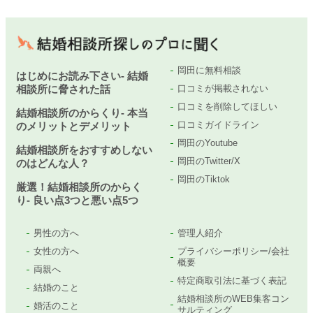
岡田に無料相談
はじめにお読み下さい- 結婚
相談所に脅された話
口コミが掲載されない
口コミを削除してほしい
結婚相談所のからくり- 本当
口コミガイドライン
のメリットとデメリット
岡田のYoutube
結婚相談所をおすすめしない
岡田のTwitter/X
のはどんな人？
岡田のTiktok
厳選！結婚相談所のからく
り- 良い点3つと悪い点5つ
男性の方へ
管理人紹介
女性の方へ
プライバシーポリシー/会社
概要
両親へ
特定商取引法に基づく表記
結婚のこと
結婚相談所のWEB集客コン
婚活のこと
サルティング