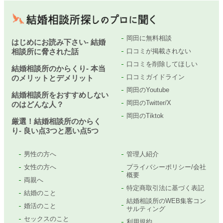
岡田に無料相談
はじめにお読み下さい- 結婚
相談所に脅された話
口コミが掲載されない
口コミを削除してほしい
結婚相談所のからくり- 本当
口コミガイドライン
のメリットとデメリット
岡田のYoutube
結婚相談所をおすすめしない
岡田のTwitter/X
のはどんな人？
岡田のTiktok
厳選！結婚相談所のからく
り- 良い点3つと悪い点5つ
男性の方へ
管理人紹介
女性の方へ
プライバシーポリシー/会社
概要
両親へ
特定商取引法に基づく表記
結婚のこと
結婚相談所のWEB集客コン
婚活のこと
サルティング
セックスのこと
利用規約