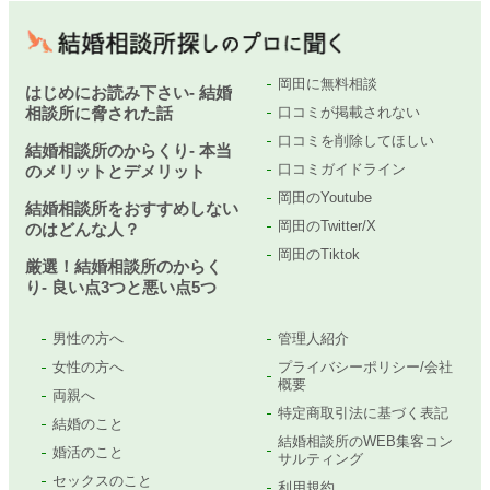
岡田に無料相談
はじめにお読み下さい- 結婚
相談所に脅された話
口コミが掲載されない
口コミを削除してほしい
結婚相談所のからくり- 本当
口コミガイドライン
のメリットとデメリット
岡田のYoutube
結婚相談所をおすすめしない
岡田のTwitter/X
のはどんな人？
岡田のTiktok
厳選！結婚相談所のからく
り- 良い点3つと悪い点5つ
男性の方へ
管理人紹介
女性の方へ
プライバシーポリシー/会社
概要
両親へ
特定商取引法に基づく表記
結婚のこと
結婚相談所のWEB集客コン
婚活のこと
サルティング
セックスのこと
利用規約