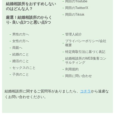
岡田のYoutube
結婚相談所をおすすめしない
岡田のTwitter/X
のはどんな人？
岡田のTiktok
厳選！結婚相談所のからく
り- 良い点3つと悪い点5つ
男性の方へ
管理人紹介
女性の方へ
プライバシーポリシー/会社
概要
両親へ
特定商取引法に基づく表記
結婚のこと
結婚相談所のWEB集客コン
婚活のこと
サルティング
セックスのこと
利用規約
子供のこと
岡田に問い合わせ
結婚相談所に関するご質問等がありましたら、
コチラ
から遠慮な
くお問い合わせください。