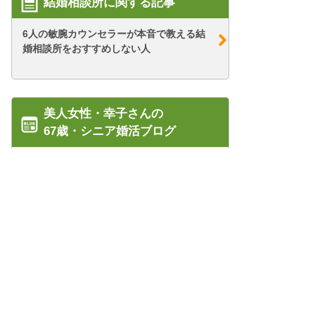
結婚相談所に関する記事
6人の敏腕カウンセラーが本音で教える結
婚相談所をおすすめしない人
美人女性・幸子さんの
67歳・シニア婚活ブログ
【シニア婚活-80】延期→1日2回お見合い
へ(2)
【シニア婚活-44】シニアに結婚式は必
要？！ by...
管理人紹介
【シニア婚活-50】ドンピシャな元経営者
プライバシーポリシー/会社概要
さん(2)
特定商取引法に基づく表記