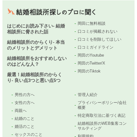
岡田に無料相談
はじめにお読み下さい- 結婚
相談所に脅された話
口コミが掲載されない
口コミを削除してほしい
結婚相談所のからくり- 本当
口コミガイドライン
のメリットとデメリット
岡田のYoutube
結婚相談所をおすすめしない
岡田のTwitter/X
のはどんな人？
岡田のTiktok
厳選！結婚相談所のからく
り- 良い点3つと悪い点5つ
男性の方へ
管理人紹介
女性の方へ
プライバシーポリシー/会社
概要
両親へ
特定商取引法に基づく表記
結婚のこと
結婚相談所のWEB集客コン
婚活のこと
サルティング
セックスのこと
利用規約