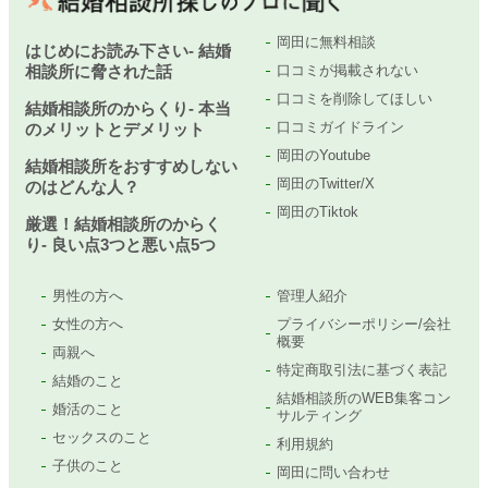
岡田に無料相談
はじめにお読み下さい- 結婚
相談所に脅された話
口コミが掲載されない
口コミを削除してほしい
結婚相談所のからくり- 本当
口コミガイドライン
のメリットとデメリット
岡田のYoutube
結婚相談所をおすすめしない
岡田のTwitter/X
のはどんな人？
岡田のTiktok
厳選！結婚相談所のからく
り- 良い点3つと悪い点5つ
男性の方へ
管理人紹介
女性の方へ
プライバシーポリシー/会社
概要
両親へ
特定商取引法に基づく表記
結婚のこと
結婚相談所のWEB集客コン
婚活のこと
サルティング
セックスのこと
利用規約
子供のこと
岡田に問い合わせ