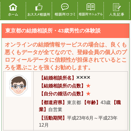
東京都の結婚相談所・43歳男性の体験談
オンラインの結婚情報サービスの場合は、良くも
悪くもデータが全てなので、登録会員の個人のプ
ロフィールデータに信頼性が担保されているとこ
ろを選ぶことを強くお勧めします。
××××
【結婚相談所名】
★
【結婚相談所の点数】
★
【自分の婚活の点数】
【都道府県】
東京都
【年齢】
43歳
【職
業】
自営業
【活動期間】
平成23年6月～平成23年
12月