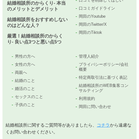
口コミを削除してほしい
結婚相談所のからくり- 本当
口コミガイドライン
のメリットとデメリット
岡田のYoutube
結婚相談所をおすすめしない
岡田のTwitter/X
のはどんな人？
岡田のTiktok
厳選！結婚相談所のからく
り- 良い点3つと悪い点5つ
男性の方へ
管理人紹介
女性の方へ
プライバシーポリシー/会社
概要
両親へ
特定商取引法に基づく表記
結婚のこと
結婚相談所のWEB集客コン
婚活のこと
サルティング
セックスのこと
利用規約
子供のこと
岡田に問い合わせ
結婚相談所に関するご質問等がありましたら、
コチラ
から遠慮な
くお問い合わせください。