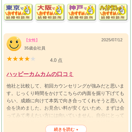
ハッピーカムカムさんは、ある程度主体的に動くことが
だけたため、適切なタイミングでの真剣交際にも勧め、
でき、自分の不明点を自分で見つけ素直に聞くことがで
最終的に成婚を達成することができました
きる方が合っていると思います。
カウンセラーの方には、非常に感謝しております！
いつも質問には真摯にお答えいただきました。
結婚生活はまだまだこれからですが、今は本当に今まで
2025/07/12
【女性】
で1番の幸せを噛み締めています。
35歳会社員
お世話になり本当にありがとうございました。
4.0 点
ハッピーカムカムの口コミ
他社と比較して、初回カウンセリングが強みだと思いま
す。じっくり時間をかけてこちらの内面を掘り下げても
らい、成婚に向けて本気で向き合ってくれそうと思い入
会を決めました。お見合い料が安くないため、まずは会
ってみて考えたい方には向いていません。自分にとって
ここだけは外せないといった点や理想とする結婚のイメ
続きを読む
ージが掘り下げられていないと時間がかかってしまい結
▾