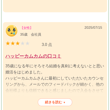
2025/07/15
【女性】
35歳 会社員
3.0 点
ハッピーカムカムの口コミ
35歳になる年にそろそろ結婚を真剣に考えないとと思い
婚活をはじめました。
ハッピーカムカムさんに最初にしていただいたカウンセ
リングから、メールでのフィードバックが細かく、他の
会社様よりも信頼できると感じましたので入会をさせて
いただきました。
続きを読む
お子様がおられる担当者様で、とても忙しそうにされて
▾
おりましたし、こちらも返信の訴求などわがままをお伝