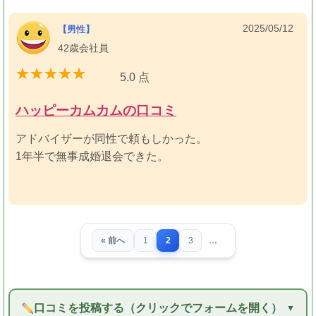
ビスがあり、スピーディーかつ丁寧に対応していただき
大変助かりました。
2025/05/12
【男性】
42歳会社員
5.0 点
ハッピーカムカムの口コミ
アドバイザーが同性で頼もしかった。
1年半で無事成婚退会できた。
« 前へ
1
2
3
…
口コミを投稿する（クリックでフォームを開く）