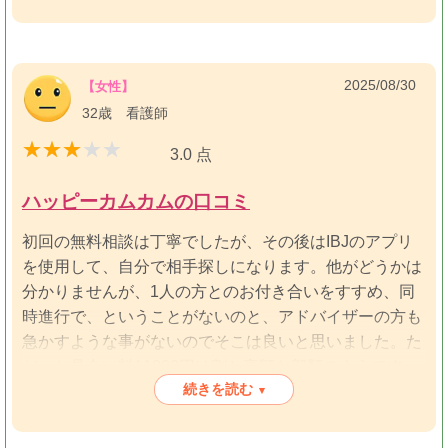
時、「今」相談したい時、仲人さんと中々連絡がつかな
かったり、今がどういう状況なのか分からず連絡すれ
ど、中々繋がらずという時が度々ありました。お見合い
日時を相手に伝えるの忘れていたよねって時が1回あ
2025/08/30
【女性】
り、何だかなあと思いつつ、複数担当を持っているから
32歳 看護師
仕方ないよねともおもった出来事はありました。
3.0 点
ハッピーカムカムの口コミ
初回の無料相談は丁寧でしたが、その後はIBJのアプリ
を使用して、自分で相手探しになります。他がどうかは
分かりませんが、1人の方とのお付き合いをすすめ、同
時進行で、ということがないのと、アドバイザーの方も
急かすような事がないのでそこは良いと思いました。た
だ、お見合い料11000円は割と高額な部類のようです。
続きを読む
あと、IBJのプロフィールの入力は初回の相談内容から
▾
アドバイザーの方が入力してくださるようなのですが、
内容間違いや電話番号の間違いなどあります。