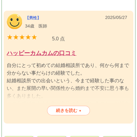
したい場合は、それを考慮した上での入会をお勧めしま
す。
2025/05/27
【男性】
34歳 医師
5.0 点
ハッピーカムカムの口コミ
自分にとって初めての結婚相談所であり、何から何まで
分からない事だらけの経験でした。
結婚相談所での出会いという、今まで経験した事のな
い、また展開の早い関係性から婚約まで不安に思う事も
多くありました。
その上でどのような方が自分に合っているのか、お付き
続きを読む
合いする上での不安はどのように解消すべきなのか、ハ
▾
ッピーカムカム様の経験豊富なアドバイザーの方から教
えて頂き、スムーズに婚約まで至れました。自分1人だ
けでは絶対ここまで婚約に至れなかったと思います。