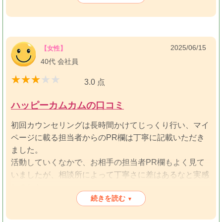
構痛いですが、それも含めてカウンセラーが親身になっ
てアドバイスしてくれたので、自分を見つめることがで
き成婚に繋がったと思っています。
2025/06/15
【女性】
40代 会社員
3.0 点
ハッピーカムカムの口コミ
初回カウンセリングは長時間かけてじっくり行い、マイ
ページに載る担当者からのPR欄は丁寧に記載いただき
ました。
活動していくなかで、お相手の担当者PR欄もよく見て
いましたが、相談所によって丁寧さに差はあるなと実感
しました。
続きを読む
お見合い料が都度発生するため、お見合いをお受けする
▾
かの判断はかなり慎重になりました。多数の方にお会い