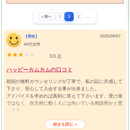
« 前へ
1
2
3
…
2025/09/07
【男性】
40代女性
3.0 点
ハッピーカムカムの口コミ
初回の無料カウンセリングが丁寧で、私の話に共感して
下さり、安心して入会する事が出来ました。
アドバイスを求めれば真剣に答えて下さいます。受け身
ではなく、自主的に動く人には向いている相談所かと思
います。
仮交際あるあるかもしれませんが、相手の気持ちが分か
続きを読む
らなくてモヤモヤ、断られるかもとザワザワしている
▾