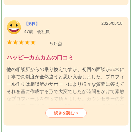
活動しましたが何ら代わり映えのしない不通の相談所で
す。入会前のカウンセリングも一般的。カウンセラー何
て一般的なごく普通のアドバイスしかしてきません。
成婚実績が圧倒的？？？なのは過大広告です！実際にこ
2025/05/18
【男性】
ちらで活動した私が証言しますので間違いありません！
47歳 会社員
独自のシステムを確立しているならまだしも、ただIBJ
5.0 点
の検索システムを使っているだけですね…最悪。
ハッピーカムカムの口コミ
他の相談所からの乗り換えですが、初回の面談が非常に
丁寧で真剣度が全然違うと思い入会しました。プロフィ
ール作りは相談所のサポートにより様々な質問に答えて
それを基に作成する形で大変でしたが時間をかけて素敵
なプロフィールを作って頂きました。カウンセラーの方
とは適度な距離感で自由に活動できました。相談した際
続きを読む
はカウンセラーとしての適切なアドバイスをいただけた
▾
ので満足しています。おかげさまで1年で成婚できまし
た。また、デートやプロポーズのお店選びの無料のサー