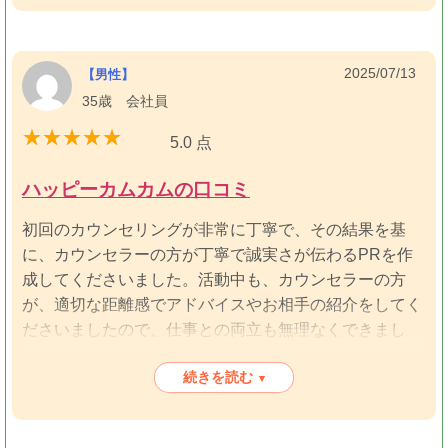
えすることもありましたが、精一杯対応してくださいま
した。
2025/07/13
【男性】
35歳 会社員
条件で考えはじめる相談所ならではの婚活には苦戦しま
したが、条件など関係なくずっと話し続ける姿が可愛い
5.0 点
と思えるほどお見合いのときから好意を持てるお相手に
出会い、成婚退会をすることができました。
ハッピーカムカムの口コミ
初回のカウンセリングが非常に丁寧で、その結果を基
プロポーズは、夜景をみながら笑いを交えた彼らしいも
に、カウンセラーの方が丁寧で誠実さが伝わるPRを作
ので、ずっと一緒にいてくださいと言っていただきまし
成してくださいました。活動中も、カウンセラーの方
た。
が、適切な距離感でアドバイスやお相手の紹介をしてく
ださいましたので、仕事との両立も無理なくできまし
相談所で婚活をしている中で、結婚する気がないとお相
た。
手に言われたときは？が頭の中でいっぱいになり、この
続きを読む
▾
まま続けていても大丈夫かと不安になりました。
お見合い後、仮交際に進んでからは、相手の相談所とも
積極的に連携いただき、相手の温度感等も適宜共有いた