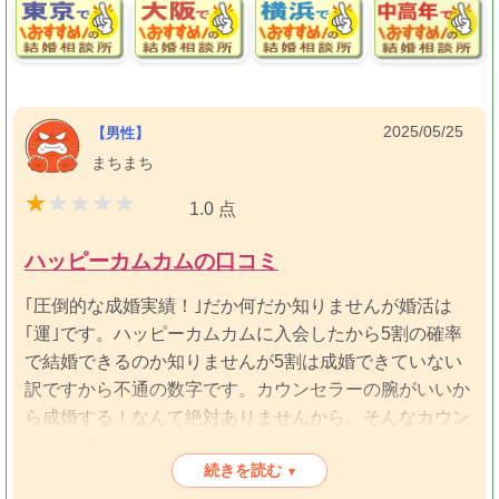
また日々の忙しい中、ハッピーカムカム様のアドバイザ
ー様の敢えて付きすぎない、干渉しすぎない姿勢も自分
にはとても合っていました。(勿論サポートの依頼には
12時過ぎの夜遅くでも迅速に対応して頂けました)。
本当にこの相談所で良かったです。
2025/05/25
【男性】
ありがとうございました。
まちまち
1.0 点
ハッピーカムカムの口コミ
｢圧倒的な成婚実績！｣だか何だか知りませんが婚活は
｢運｣です。ハッピーカムカムに入会したから5割の確率
で結婚できるのか知りませんが5割は成婚できていない
訳ですから不通の数字です。カウンセラーの腕がいいか
ら成婚する！なんて絶対ありませんから。そんなカウン
セラー居たら皆その相談所に行けばいいのですから。お
続きを読む
見合い料毎回10000円…コスパ悪すぎ…実際にこちらで
▾