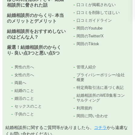
相談所に脅された話
口コミが掲載されない
口コミを削除してほしい
結婚相談所のからくり- 本当
口コミガイドライン
のメリットとデメリット
岡田のYoutube
結婚相談所をおすすめしない
岡田のTwitter/X
のはどんな人？
岡田のTiktok
厳選！結婚相談所のからく
り- 良い点3つと悪い点5つ
男性の方へ
管理人紹介
女性の方へ
プライバシーポリシー/会社
概要
両親へ
特定商取引法に基づく表記
結婚のこと
結婚相談所のWEB集客コン
婚活のこと
サルティング
セックスのこと
利用規約
子供のこと
岡田に問い合わせ
結婚相談所に関するご質問等がありましたら、
コチラ
から遠慮な
くお問い合わせください。