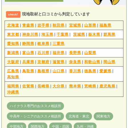
現地取材と口コミから判定しています
check!
|
|
|
|
|
|
北海道
青森県
岩手県
秋田県
宮城県
山形県
福島県
|
|
|
|
|
|
東京都
神奈川県
埼玉県
千葉県
茨城県
栃木県
群馬県
|
|
|
愛知県
静岡県
岐阜県
三重県
|
|
|
|
|
新潟県
富山県
石川県
福井県
長野県
山梨県
|
|
|
|
|
|
大阪府
兵庫県
京都府
滋賀県
奈良県
和歌山県
岡山県
|
|
|
|
|
|
|
広島県
鳥取県
島根県
山口県
香川県
徳島県
愛媛県
高知県
|
|
|
|
|
|
|
福岡県
佐賀県
長崎県
大分県
熊本県
宮崎県
鹿児島県
沖縄県
ハイクラス専門のおススメ相談所
中高年・シニアのおススメ相談所
北海道・東北
関東地方
中部地方
関西地方
中国・四国
九州・沖縄