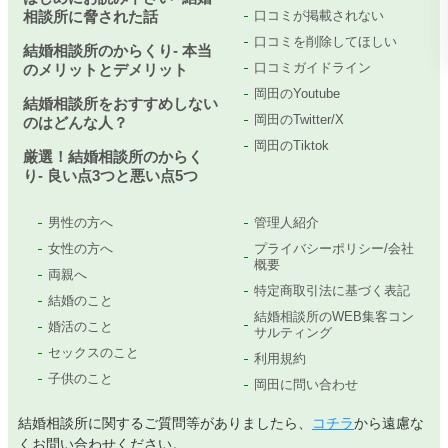
相談所に脅された話
口コミが掲載されない
口コミを削除してほしい
結婚相談所のからくり- 本当
口コミガイドライン
のメリットとデメリット
岡田のYoutube
結婚相談所をおすすめしない
岡田のTwitter/X
のはどんな人？
岡田のTiktok
厳選！結婚相談所のからく
り- 良い点3つと悪い点5つ
男性の方へ
管理人紹介
女性の方へ
プライバシーポリシー/会社
概要
両親へ
特定商取引法に基づく表記
結婚のこと
結婚相談所のWEB集客コン
婚活のこと
サルティング
セックスのこと
利用規約
子供のこと
岡田に問い合わせ
結婚相談所に関するご質問等がありましたら、
コチラ
から遠慮な
くお問い合わせください。