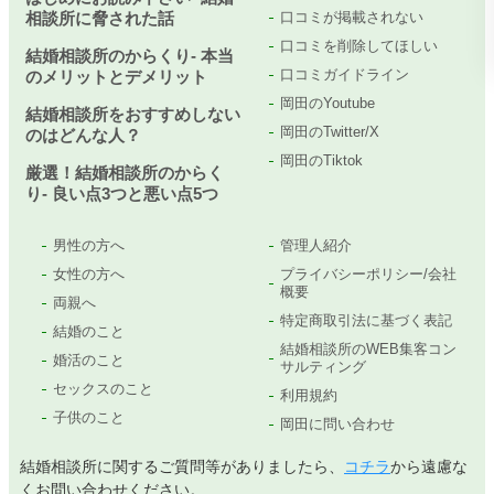
相談所に脅された話
口コミが掲載されない
口コミを削除してほしい
結婚相談所のからくり- 本当
口コミガイドライン
のメリットとデメリット
岡田のYoutube
結婚相談所をおすすめしない
岡田のTwitter/X
のはどんな人？
岡田のTiktok
厳選！結婚相談所のからく
り- 良い点3つと悪い点5つ
男性の方へ
管理人紹介
女性の方へ
プライバシーポリシー/会社
概要
両親へ
特定商取引法に基づく表記
結婚のこと
結婚相談所のWEB集客コン
婚活のこと
サルティング
セックスのこと
利用規約
子供のこと
岡田に問い合わせ
結婚相談所に関するご質問等がありましたら、
コチラ
から遠慮な
くお問い合わせください。