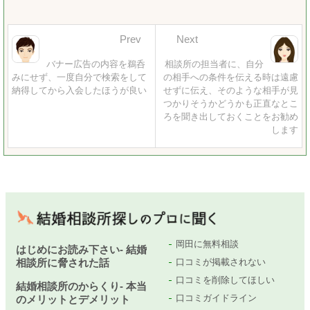
Prev
Next
バナー広告の内容を鵜呑
相談所の担当者に、自分
みにせず、一度自分で検索をして
の相手への条件を伝える時は遠慮
納得してから入会したほうが良い
せずに伝え、そのような相手が見
つかりそうかどうかも正直なとこ
ろを聞き出しておくことをお勧め
します
岡田に無料相談
はじめにお読み下さい- 結婚
相談所に脅された話
口コミが掲載されない
口コミを削除してほしい
結婚相談所のからくり- 本当
口コミガイドライン
のメリットとデメリット