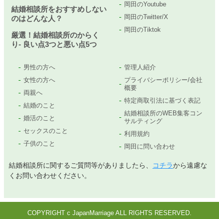
岡田のYoutube
結婚相談所をおすすめしない
岡田のTwitter/X
のはどんな人？
岡田のTiktok
厳選！結婚相談所のからく
り- 良い点3つと悪い点5つ
男性の方へ
管理人紹介
女性の方へ
プライバシーポリシー/会社
概要
両親へ
特定商取引法に基づく表記
結婚のこと
結婚相談所のWEB集客コン
婚活のこと
サルティング
セックスのこと
利用規約
子供のこと
岡田に問い合わせ
結婚相談所に関するご質問等がありましたら、
コチラ
から遠慮な
くお問い合わせください。
COPYRIGHT c JapanMarriage ALL RIGHTS RESERVED.