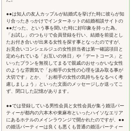
●●は知人の友人カップルが結婚式を挙げた時に彼らが知
り合ったきっかけでインターネットの結婚相談サイトの
●●だった、という事を聞いた時に好印象を持った為、
「お試し」のつもりで会員登録を行い、結婚を前提とし
たお付き合いが出来る女性を探す事となったのですが、
お見合いコンシェルジュの女性担当者は第一確認項目と
定められている「お互いの休日」や「デートコース」と
いったプランを無視してまるで親戚のおせっかいな女性
のような雰囲気で「お相手の女性の心理を汲み取る事が
大切です」とか、「お相手の女性の気持ちをなるべく考
慮しましょう」といった文面のメッセージしか送ってこ
ず、閉口した記憶があります。
●●では登録している男性会員と女性会員が集う婚活パー
ティーが都内の六本木や東麻布といったハイソなエリア
にあるホテルのメインラウンジで開かれたのですが、●●
の婚活パーティーは良くも悪くも普通の婚活パーティー