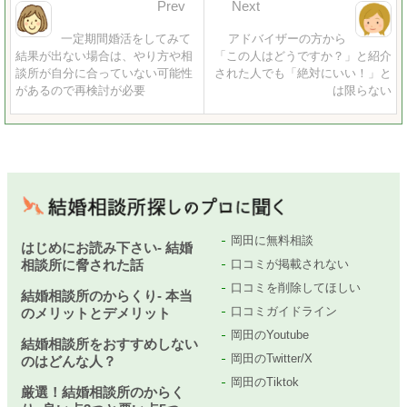
Prev
Next
一定期間婚活をしてみて
アドバイザーの方から
結果が出ない場合は、やり方や相
「この人はどうですか？」と紹介
談所が自分に合っていない可能性
された人でも「絶対にいい！」と
があるので再検討が必要
は限らない
岡田に無料相談
はじめにお読み下さい- 結婚
相談所に脅された話
口コミが掲載されない
口コミを削除してほしい
結婚相談所のからくり- 本当
口コミガイドライン
のメリットとデメリット
岡田のYoutube
結婚相談所をおすすめしない
岡田のTwitter/X
のはどんな人？
岡田のTiktok
厳選！結婚相談所のからく