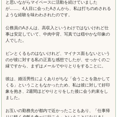
と思いながらマイペースに活動を続けていました
が……、4人目に会ったAさんから、私は打ちのめされる
ような経験を味わわされたのです。
公務員のAさんは、高収入というわけではないけれど仕
事は安定していて、中肉中背、写真では穏やかな印象の
人でした。
ピンとくるものはないけれど、マイナス面もないという
のが彼に対する私の正直な感想でしたが、せっかくのご
縁ですから、まずはメールでやりとりをすることに。
彼は、婚活男性によくありがちな「会うことを急かして
くる」ということもなかったため、私は彼に対して好印
象を抱き、2週間ほどやりとりをした後に会う約束をし
ました。
お互いの勤務先が都内で近かったこともあり、「仕事帰
りに軽く夕飯を食べに行こう」ということになりまし