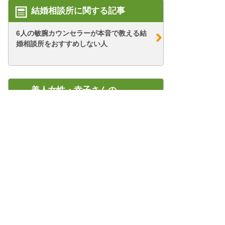
結婚相談所に関する記事
6人の敏腕カウンセラーが本音で教える結
婚相談所をおすすめしない人
美人女性・幸子さんの
67歳・シニア婚活ブログ
【シニア婚活-54】【過去の男シリーズ】
キング(2...
【シニア婚活-3】結婚を意識した彼がいた
けれど……...
管理人紹介
プライバシーポリシー/会社概要
特定商取引法に基づく表記
【シニア婚活ｰ29】はじめてのお見合い：
タワマンさ...
結婚相談所のWEB集客コンサル