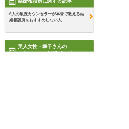
結婚相談所に関する記事
6人の敏腕カウンセラーが本音で教える結
婚相談所をおすすめしない人
美人女性・幸子さんの
67歳・シニア婚活ブログ
【シニア婚活-10】ジェットコースターの
ような、オ...
【シニア婚活-57】再びタワマンさんのお
宅へ！～タ...
管理人紹介
プライバシーポリシー/会社概要
【シニア婚活-71】お見合いでの心がけ
特定商取引法に基づく表記
（90%の価...
結婚相談所のWEB集客コンサル