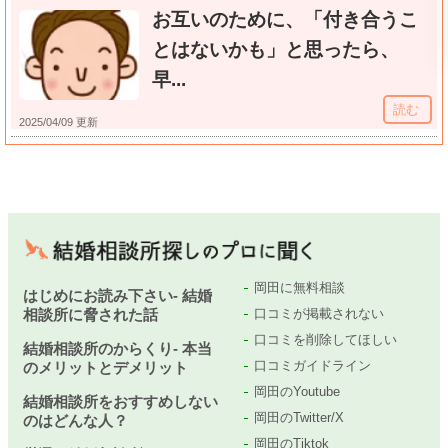
お互いのために、「付き合うこ
とはないかも」と思ったら、
早...
読む
2025/04/09 更新
岡田に無料相談
はじめにお読み下さい- 結婚
相談所に脅された話
口コミが掲載されない
口コミを削除してほしい
結婚相談所のからくり- 本当
口コミガイドライン
のメリットとデメリット
岡田のYoutube
結婚相談所をおすすめしない
岡田のTwitter/X
のはどんな人？
岡田のTiktok