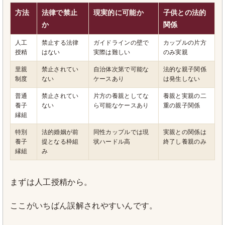
方法
法律で禁止
現実的に可能か
子供との法的
か
関係
人工
禁止する法律
ガイドラインの壁で
カップルの片方
授精
はない
実際は難しい
のみ実親
里親
禁止されてい
自治体次第で可能な
法的な親子関係
制度
ない
ケースあり
は発生しない
普通
禁止されてい
片方の養親としてな
養親と実親の二
養子
ない
ら可能なケースあり
重の親子関係
縁組
特別
法的婚姻が前
同性カップルでは現
実親との関係は
養子
提となる枠組
状ハードル高
終了し養親のみ
縁組
み
まずは人工授精から。
ここがいちばん誤解されやすいんです。