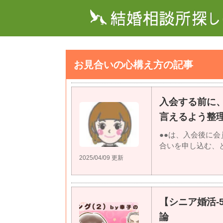
お見合いの心構え方の記事
入会する前に
言えるよう整
●●は、入会後に
合いを申し込む、とい
2025/04/09 更新
【シニア婚活-
論