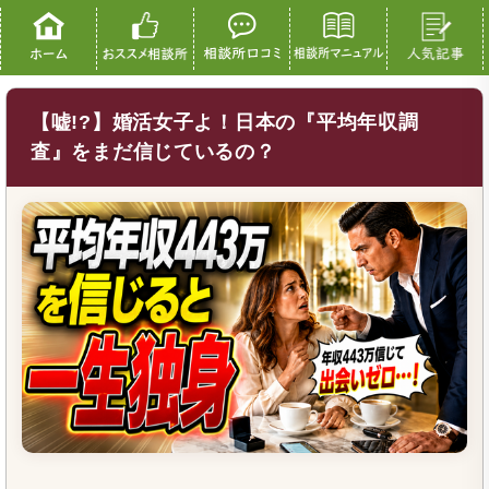
【嘘!?】婚活女子よ！日本の『平均年収調
査』をまだ信じているの？