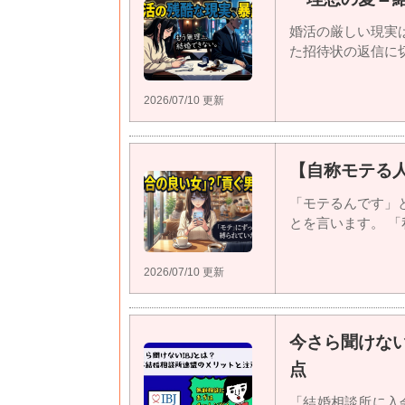
婚活の厳しい現実
た招待状の返信に切手
2026/07/10 更新
【自称モテる
「モテるんです」
とを言います。 「私
2026/07/10 更新
今さら聞けない
点
「結婚相談所に入