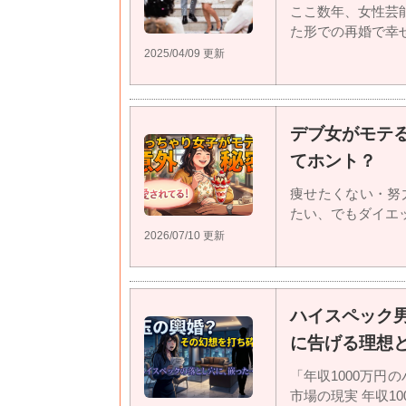
ここ数年、女性芸
た形での再婚で幸せを
2025/04/09 更新
デブ女がモテ
てホント？
痩せたくない・努
たい、でもダイエット
2026/07/10 更新
ハイスペック
に告げる理想
「年収1000万
市場の現実 年収100