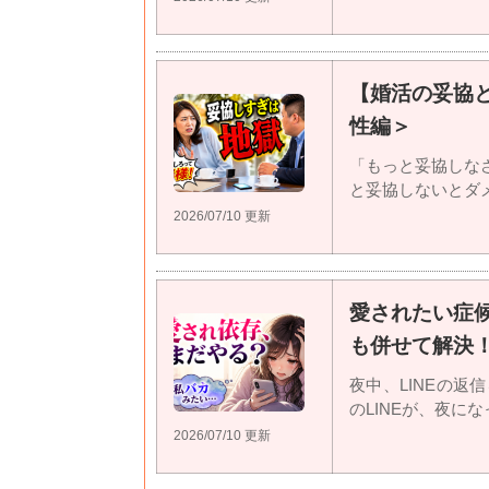
【婚活の妥協
性編＞
「もっと妥協しな
と妥協しないとダメだ
2026/07/10 更新
愛されたい症
も併せて解決
夜中、LINEの
のLINEが、夜になっ
2026/07/10 更新