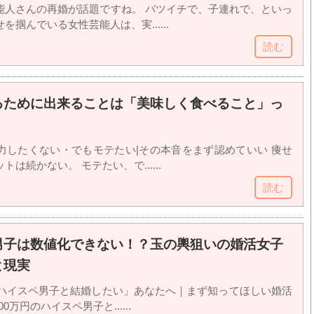
能人さんの再婚が話題ですね。 バツイチで、子連れで、といっ
掴んでいる女性芸能人は、実......
読む
るために出来ることは「美味しく食べること」っ
力したくない・でもモテたい|その本音をまず認めていい 痩せ
は続かない。 モテたい、で......
読む
男子は数値化できない！？玉の輿狙いの婚活女子
と現実
円のハイスペ男子と結婚したい」あなたへ｜まず知ってほしい婚活
0万円のハイスペ男子と......