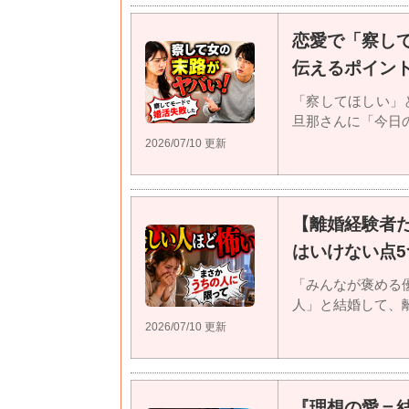
恋愛で「察し
伝えるポイン
「察してほしい」
旦那さんに「今日の晩
2026/07/10 更新
【離婚経験者
はいけない点5
「みんなが褒める
人」と結婚して、離婚
2026/07/10 更新
『理想の愛＝