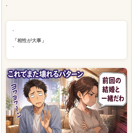
`
`
「相性が大事」
`