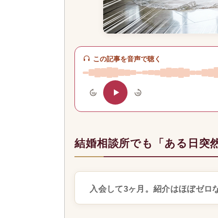
この記事を音声で聴く
10
10
結婚相談所でも「ある日突
入会して3ヶ月。紹介はほぼゼロ