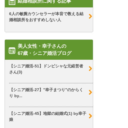
結婚相談所に関する記事
6人の敏腕カウンセラーが本音で教える結
婚相談所をおすすめしない人
美人女性・幸子さんの
67歳・シニア婚活ブログ
【シニア婚活-51】ドンピシャな元経営者
さん(3)
【シニア婚活-27】”幸子まつり”のからく
り by...
【シニア婚活-45】地獄の結婚式(1) by幸子
娘