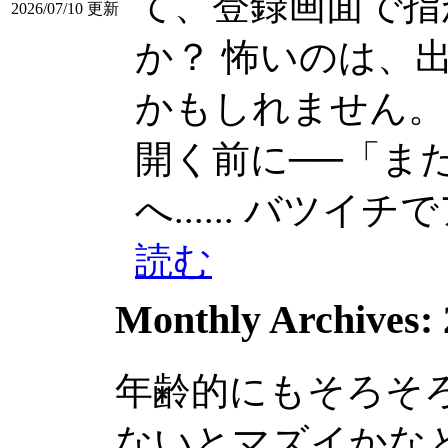
て、登録画面で指
2026/07/10 更新
か？ 怖いのは、
かもしれません。 また
開く前に──「ま
へ......
バツイチでア
読む
Monthly Archives:
年齢的にもそろそ
ないとマズイかな