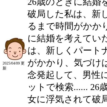
26歳のときに結婚
破局した私は、新
るまで時間がかかり、気
に結婚を考えてい
は、新しくパート
がかかり、気づけば
2025/04/09 更
新
念発起して、男性
ットで検索......
2
女に浮気されて破局した