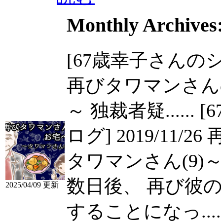
Monthly Archives
[67歳幸子さんのシニ
再びタワマンさん
～ 独裁者疑......
[
ログ] 2019/1
タワマンさん(9)
数日後、 再び彼
2025/04/09 更新
することになっ.....