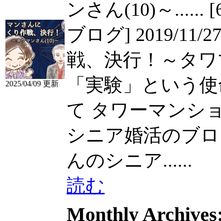
ンさん(10)～......
ブログ] 2019/1
戦、決行！～タワマ
「実験」という使
2025/04/09 更新
て タワーマンションを
シニア婚活のブログ] 20
んのシニア......
読む
Monthly Archives