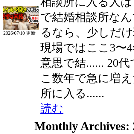
相談所に入る人は
で結婚相談所なん
るなら、少しだけ
2026/07/10 更新
現場ではここ3〜
意思で結......
20
こ数年で急に増えた 2
所に入る......
読む
Monthly Archives: