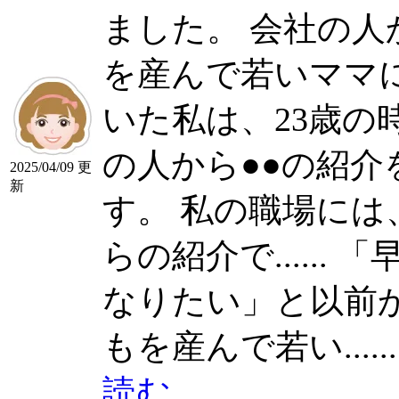
ました。 会社の人から●
を産んで若いママ
いた私は、23歳の
の人から●●の紹
2025/04/09 更
新
す。 私の職場に
らの紹介で......
「
なりたい」と以前から
もを産んで若い......
読む