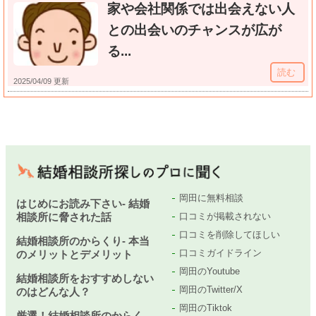
家や会社関係では出会えない人
との出会いのチャンスが広が
る...
読む
2025/04/09 更新
岡田に無料相談
はじめにお読み下さい- 結婚
相談所に脅された話
口コミが掲載されない
口コミを削除してほしい
結婚相談所のからくり- 本当
口コミガイドライン
のメリットとデメリット
岡田のYoutube
結婚相談所をおすすめしない
岡田のTwitter/X
のはどんな人？
岡田のTiktok
厳選！結婚相談所のからく